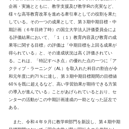
企画・実施とともに、教学支援及び教学IRの充実など、
様々な高等教育改革を進める牽引車としての役割を果た
している。その一つの成果として、第３期中期目標・中
期計画（６年目終了時）の国立大学法人評価委員会によ
る評価結果において、「１（１）教育内容及び教育の成
果等に関する目標」の評価は「中期目標を上回る成果が
得られている」と、その達成状況は高く評価されてい
る。これは、「特記すべき点」の優れた点の一つに「ア
クティブ・ラーニング（AL）を取入れた科目の割合が令
和元年度に約71％に達し、第３期中期目標期間の目標値
60％を既に超えるなど、高い学習効果が期待できる方策
の導入が進んでいる」ことがあげられているとおり、セ
ンターの活動がこの中期計画達成の一助となった証左で
ある。
また、令和４年９月に教学IR部門を新設し、第４期中期